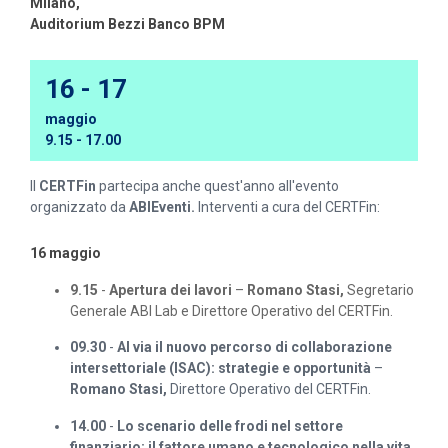
Milano,
Auditorium Bezzi Banco BPM
16 - 17
maggio
9.15 - 17.00
Il
CERTFin
partecipa anche quest'anno all'evento
organizzato da
ABIEventi.
Interventi a cura del CERTFin:
16 maggio
9.15
-
Apertura dei lavori
–
Romano Stasi,
Segretario
Generale ABI Lab e Direttore Operativo del CERTFin.
09.30
-
Al via il nuovo percorso di collaborazione
intersettoriale (ISAC): strategie e opportunità
–
Romano Stasi,
Direttore Operativo del CERTFin.
14.00
-
Lo scenario delle frodi nel settore
finanziario: il fattore umano e tecnologico nella vita